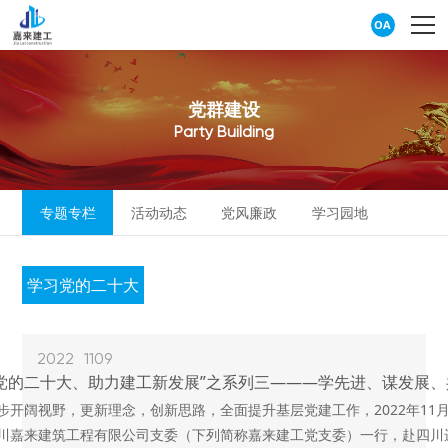
OA
党
群
建
设
P
a
r
t
y
B
u
i
l
d
i
n
g
专题专栏
活动动态
党风廉政
学习园地
学习党的二十大
2022
1109
习党的二十大、助力建工新发展”之系列三———学先进、谋发展、
步开阔视野，更新理念，创新思路，全面提升基层党建工作，2022年11月
川嘉来建筑工程有限公司支委（下列简称嘉来建工党支委）一行，赴四川